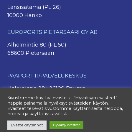
Länsisatama (PL 26)
10900 Hanko
EUROPORTS PIETARSAARI OY AB
Alholmintie 80 (PL 50)
68600 Pietarsaari
PÄÄPORTTI/PALVELUKESKUS
Hakunintie 28 | 26100 Rauma
044 4213 331
Sivustomme käyttää evästeitä. “Hyväksyn evästeet” -
nappia painamalla hyväksyt evästeiden käytön.
044 4213 382
(kontit)
Evästeet tekevät sivustomme käyttämisestä helppoa,
nopeaa ja käyttäjäystävällistä.
Evästekäytännöt
Hyväksy evästeet
© Euroports Finland Oy 2025. All rights reserved.
Tietosuojaseloste.