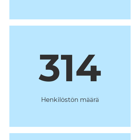
314
Henkilöstön määrä