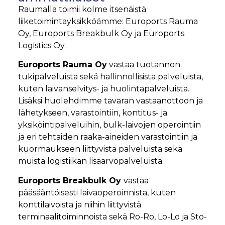
Raumalla toimii kolme itsenäistä
liiketoimintayksikköämme: Euroports Rauma
Oy, Euroports Breakbulk Oy ja Euroports
Logistics Oy.
Euroports Rauma Oy
vastaa tuotannon
tukipalveluista sekä hallinnollisista palveluista,
kuten laivanselvitys- ja huolintapalveluista.
Lisäksi huolehdimme tavaran vastaanottoon ja
lähetykseen, varastointiin, kontitus- ja
yksiköintipalveluihin, bulk-laivojen operointiin
ja eri tehtaiden raaka-aineiden varastointiin ja
kuormaukseen liittyvistä palveluista sekä
muista logistiikan lisäarvopalveluista.
Euroports Breakbulk Oy
vastaa
pääsääntöisesti laivaoperoinnista, kuten
konttilaivoista ja niihin liittyvistä
terminaalitoiminnoista sekä Ro-Ro, Lo-Lo ja Sto-