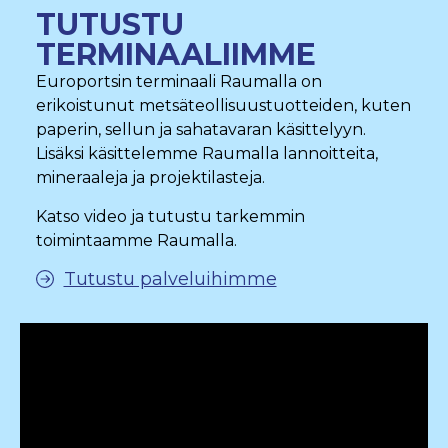
TUTUSTU
TERMINAALIIMME
Europortsin terminaali Raumalla on
erikoistunut
metsäteollisuustuotteiden, kuten
paperin, sellun
ja sahatavaran käsittelyyn.
Lisäksi käsittelemme
Raumalla lannoitteita,
mineraaleja ja
projektilasteja.
Katso video ja tutustu tarkemmin
toimintaamme Raumalla.
Tutustu palveluihimme