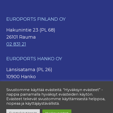
EUROPORTS FINLAND OY
Hakunintie 23 (PL 68)
26101 Rauma
02 831 21
EUROPORTS HANKO OY
Länsisatama (PL 26)
10900 Hanko
Sivustomme käyttää evästeitä. “Hyväksyn evästeet” -
EUROPORTS PIETARSAARI OY AB
nappia painamalla hyväksyt evästeiden käytön.
Evästeet tekevät sivustomme käyttämisestä helppoa,
Alholmintie 80 (PL 50)
nopeaa ja käyttäjäystävällistä.
68600 Pietarsaari