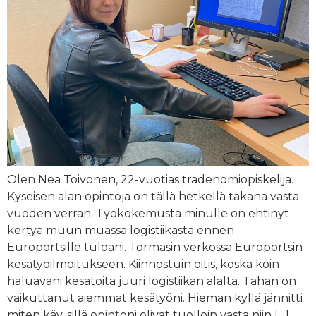
Olen Nea Toivonen, 22-vuotias tradenomiopiskelija.
Kyseisen alan opintoja on tällä hetkellä takana vasta
vuoden verran. Työkokemusta minulle on ehtinyt
kertyä muun muassa logistiikasta ennen
Europortsille tuloani. Törmäsin verkossa Europortsin
kesätyöilmoitukseen. Kiinnostuin oitis, koska koin
haluavani kesätöitä juuri logistiikan alalta. Tähän on
vaikuttanut aiemmat kesätyöni. Hieman kyllä jännitti
miten käy, sillä opintoni olivat tuolloin vasta niin […]