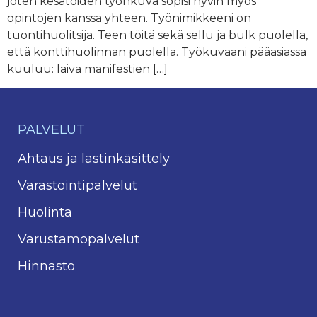
joten kesätöiden työnkuva sopisi hyvin myös
opintojen kanssa yhteen. Työnimikkeeni on
tuontihuolitsija. Teen töitä sekä sellu ja bulk puolella,
että konttihuolinnan puolella. Työkuvaani pääasiassa
kuuluu: laiva manifestien […]
PALVELUT
Ahtaus ja lastinkäsittely
Varastointipalvelut
Huolinta
Varustamopalvelut
Hinnasto