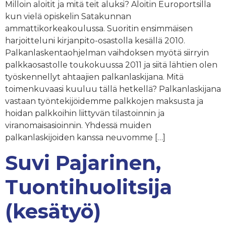
Milloin aloitit ja mitä teit aluksi? Aloitin Europortsilla
kun vielä opiskelin Satakunnan
ammattikorkeakoulussa. Suoritin ensimmäisen
harjoitteluni kirjanpito-osastolla kesällä 2010.
Palkanlaskentaohjelman vaihdoksen myötä siirryin
palkkaosastolle toukokuussa 2011 ja siitä lähtien olen
työskennellyt ahtaajien palkanlaskijana. Mitä
toimenkuvaasi kuuluu tällä hetkellä? Palkanlaskijana
vastaan työntekijöidemme palkkojen maksusta ja
hoidan palkkoihin liittyvän tilastoinnin ja
viranomaisasioinnin. Yhdessä muiden
palkanlaskijoiden kanssa neuvomme […]
Suvi Pajarinen,
Tuontihuolitsija
(kesätyö)