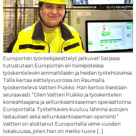
Europortsin työntekijäesittelyt jatkuvat! Sarjassa
tutustutaan Europortsin eri toimipisteissä
työskenteleviin ammattilaisiin ja heidän työtehtäviinsä.
Tällä kertaa esittelyvuorossa on Raumalla
työskentelevä Valtteri Puikko. Hän kertoo itsestään
seuraavasti. ”Olen Valtteri Puikko ja työskentelen
koneahtaajana ja sellunkääntöaseman operaattorina
Europortsilla. Työtehtäviini kuuluu lähinnä autojen
lastaukset sekä sellunkääntöaseman operointi.”
Valtteri on aloittanut Europortsilla viime vuoden
lokakuussa, joten hän on melko tuore […]