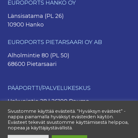
EUROPORTS HANKO OY
Länsisatama (PL 26)
10900 Hanko
EUROPORTS PIETARSAARI OY AB
Alholmintie 80 (PL 50)
68600 Pietarsaari
PÄÄPORTTI/PALVELUKESKUS
Hakunintie 28 | 26100 Rauma
044 4213 331
Sivustomme käyttää evästeitä. “Hyväksyn evästeet” -
nappia painamalla hyväksyt evästeiden käytön.
044 4213 382
(kontit)
Evästeet tekevät sivustomme käyttämisestä helppoa,
nopeaa ja käyttäjäystävällistä.