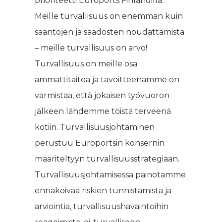
prioriteetti Euroports Finlandilla.
Meille turvallisuus on enemmän kuin
sääntöjen ja säädösten noudattamista
– meille turvallisuus on arvo!
Turvallisuus on meille osa
ammattitaitoa ja tavoitteenamme on
varmistaa, että jokaisen työvuoron
jälkeen lähdemme töistä terveenä
kotiin. Turvallisuusjohtaminen
perustuu Europortsin konsernin
määriteltyyn turvallisuusstrategiaan.
Turvallisuusjohtamisessa painotamme
ennakoivaa riskien tunnistamista ja
arviointia, turvallisuushavaintoihin