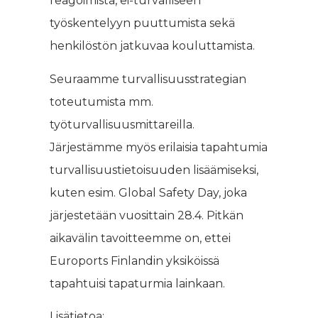
reagoimista, ei-turvalliseen
työskentelyyn puuttumista sekä
henkilöstön jatkuvaa kouluttamista.
Seuraamme turvallisuusstrategian
toteutumista mm.
työturvallisuusmittareilla.
Järjestämme myös erilaisia tapahtumia
turvallisuustietoisuuden lisäämiseksi,
kuten esim. Global Safety Day, joka
järjestetään vuosittain 28.4. Pitkän
aikavälin tavoitteemme on, ettei
Euroports Finlandin yksiköissä
tapahtuisi tapaturmia lainkaan.
Lisätietoa: