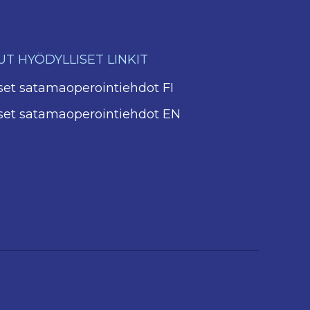
T HYÖDYLLISET LINKIT
iset satamaoperointiehdot FI
iset satamaoperointiehdot EN