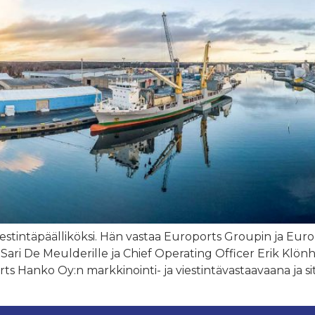
stintäpäälliköksi. Hän vastaa Euroports Groupin ja Europo
a Sari De Meulderille ja Chief Operating Officer Erik Klö
rts Hanko Oy:n markkinointi- ja viestintävastaavaana ja 