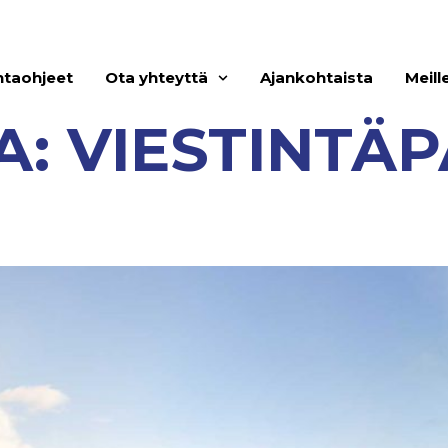
ntaohjeet
Ota yhteyttä
Ajankohtaista
Meill
A:
VIESTINTÄ