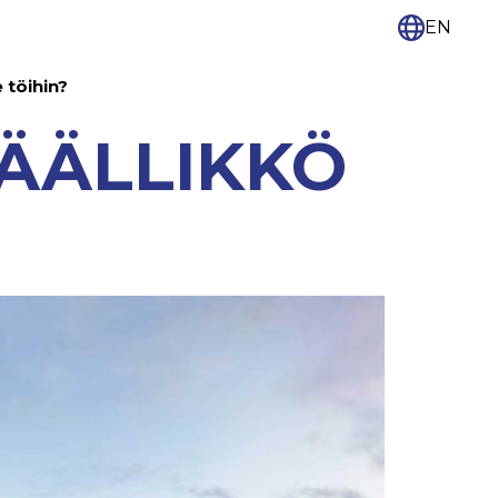
EN
e töihin?
PÄÄLLIKKÖ