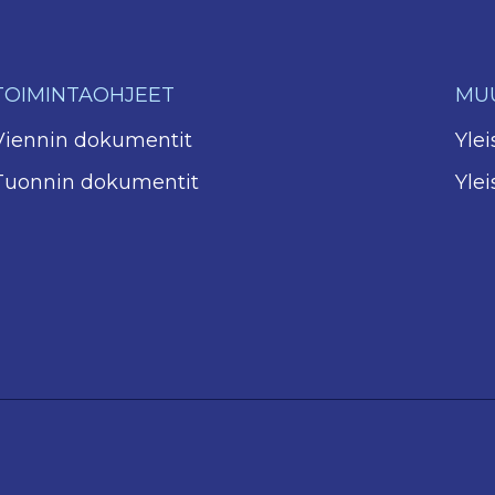
TOIMINTAOHJEET
MUU
Viennin dokumentit
Yle
Tuonnin dokumentit
Yle