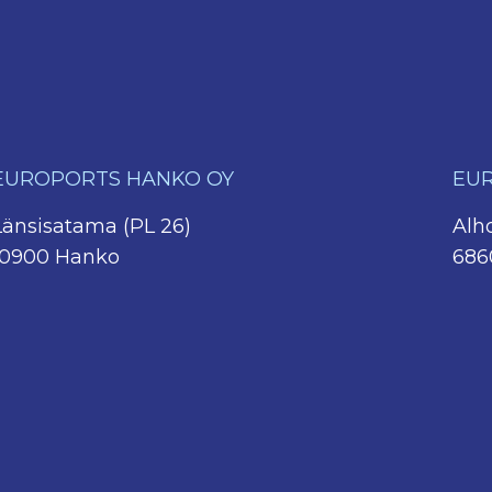
EUROPORTS HANKO OY
EUR
Länsisatama (PL 26)
Alh
10900 Hanko
686