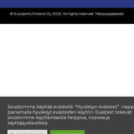
© Euroports Finland Oy 2025. All rights reserved.
Tietosuojaseloste.
Sivustomme käyttää evästeitä. “Hyväksyn evästeet” -napp
painamalla hyväksyt evästeiden käytön. Evästeet tekevät
sivustomme käyttämisestä helppoa, nopeaa ja
käyttäjäystävällistä.