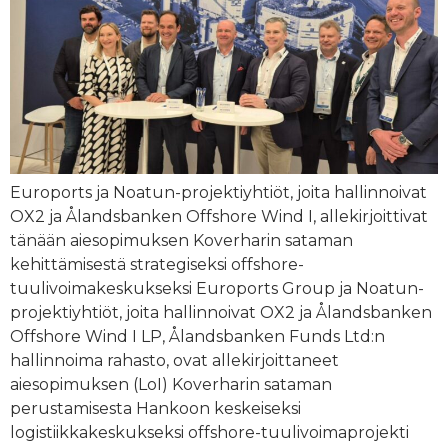
Euroports ja Noatun-projektiyhtiöt, joita hallinnoivat
OX2 ja Ålandsbanken Offshore Wind I, allekirjoittivat
tänään aiesopimuksen Koverharin sataman
kehittämisestä strategiseksi offshore-
tuulivoimakeskukseksi Euroports Group ja Noatun-
projektiyhtiöt, joita hallinnoivat OX2 ja Ålandsbanken
Offshore Wind I LP, Ålandsbanken Funds Ltd:n
hallinnoima rahasto, ovat allekirjoittaneet
aiesopimuksen (LoI) Koverharin sataman
perustamisesta Hankoon keskeiseksi
logistiikkakeskukseksi offshore-tuulivoimaprojekti