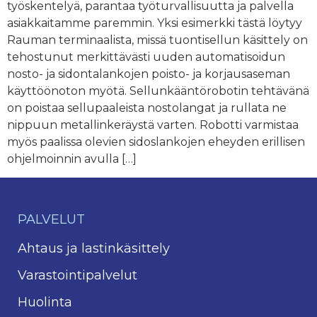
työskentelyä, parantaa työturvallisuutta ja palvella
asiakkaitamme paremmin. Yksi esimerkki tästä löytyy
Rauman terminaalista, missä tuontisellun käsittely on
tehostunut merkittävästi uuden automatisoidun
nosto- ja sidontalankojen poisto- ja korjausaseman
käyttöönoton myötä. Sellunkääntörobotin tehtävänä
on poistaa sellupaaleista nostolangat ja rullata ne
nippuun metallinkeräystä varten. Robotti varmistaa
myös paalissa olevien sidoslankojen eheyden erillisen
ohjelmoinnin avulla […]
PALVELUT
Ahtaus ja lastinkäsittely
Varastointipalvelut
Huolinta