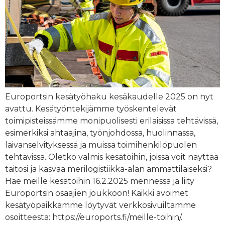
Europortsin kesätyöhaku kesäkaudelle 2025 on nyt
avattu. Kesätyöntekijämme työskentelevät
toimipisteissämme monipuolisesti erilaisissa tehtävissä,
esimerkiksi ahtaajina, työnjohdossa, huolinnassa,
laivanselvityksessä ja muissa toimihenkilöpuolen
tehtävissä. Oletko valmis kesätöihin, joissa voit näyttää
taitosi ja kasvaa merilogistiikka-alan ammattilaiseksi?
Hae meille kesätöihin 16.2.2025 mennessä ja liity
Europortsin osaajien joukkoon! Kaikki avoimet
kesätyöpaikkamme löytyvät verkkosivuiltamme
osoitteesta: https://euroports.fi/meille-toihin/.