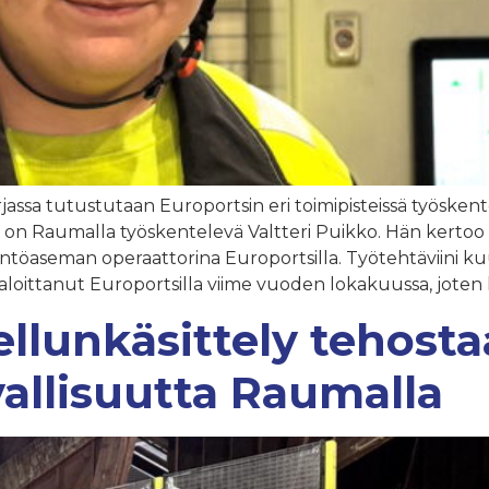
rjassa tutustutaan Europortsin eri toimipisteissä työskente
a on Raumalla työskentelevä Valtteri Puikko. Hän kertoo i
ntöaseman operaattorina Europortsilla. Työtehtäviini k
 aloittanut Europortsilla viime vuoden lokakuussa, joten
llunkäsittely tehosta
allisuutta Raumalla