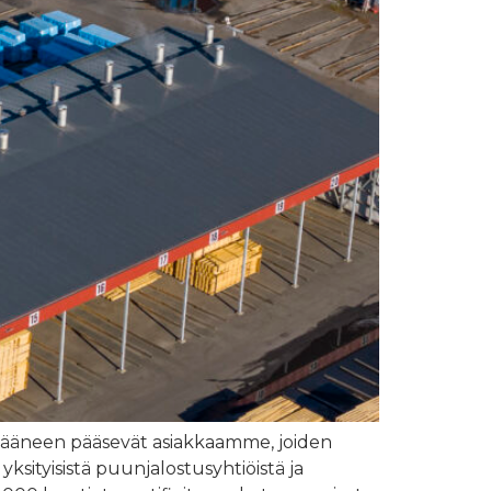
a ääneen pääsevät asiakkaamme, joiden
sityisistä puunjalostusyhtiöistä ja