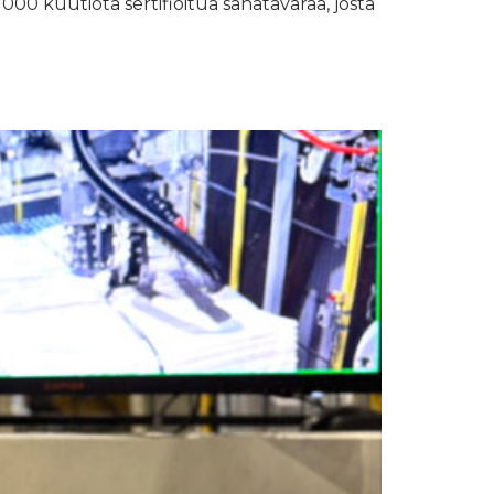
 000 kuutiota sertifioitua sahatavaraa, josta