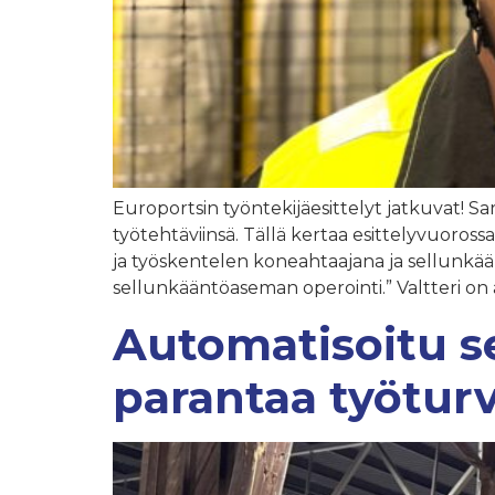
Europortsin työntekijäesittelyt jatkuvat! Sa
työtehtäviinsä. Tällä kertaa esittelyvuoross
ja työskentelen koneahtaajana ja sellunkää
sellunkääntöaseman operointi.” Valtteri on
Automatisoitu se
parantaa työturv