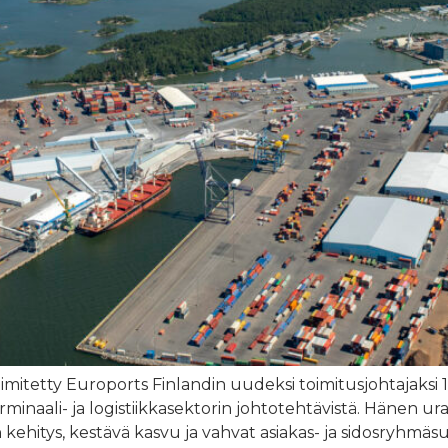
n nimitetty Euroports Finlandin uudeksi toimitusjohtajak
aali- ja logistiikkasektorin johtotehtävistä. Hänen ura
n kehitys, kestävä kasvu ja vahvat asiakas- ja sidosryhmä