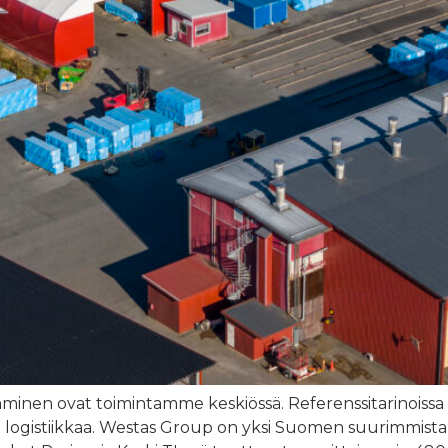
minen ovat toimintamme keskiössä. Referenssitarinoiss
ogistiikkaa. Westas Group on yksi Suomen suurimmista yk