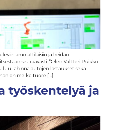
leviin ammattilaisiin ja heidän
tsestään seuraavasti. ”Olen Valtteri Puikko
uuluu lähinnä autojen lastaukset sekä
 hän on melko tuore […]
a työskentelyä ja