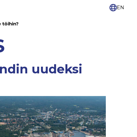
EN
e töihin?
S
andin uudeksi