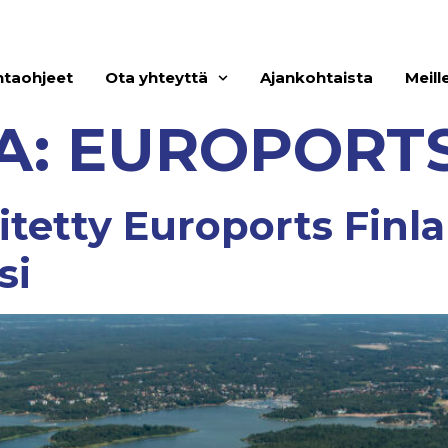
ntaohjeet
Ota yhteyttä
Ajankohtaista
Meill
A:
EUROPORT
itetty Euroports Finl
si