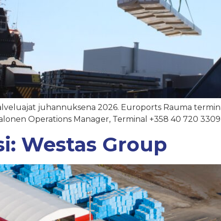
lveluajat juhannuksena 2026. Euroports Rauma terminal
 Jalonen Operations Manager, Terminal +358 40 720 330
si: Westas Group