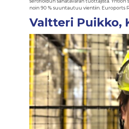
sertifioidun sahatavaran tuottajista. Yhtiön 
noin 90 % suuntautuu vientiin. Euroports 
Valtteri Puikko,