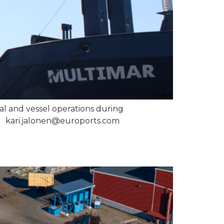
 and vessel operations during
9 kari.jalonen@euroports.com