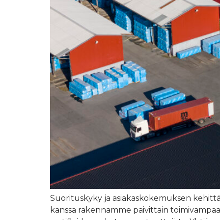
Suorituskyky ja asiakaskokemuksen kehittä
kanssa rakennamme päivittäin toimivampaa l