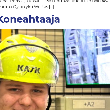
sahat Porissa ja Koski TL:ssä tuottavat vuosittain noin 480
Rauma Oy on yksi Westas […]
 Koneahtaaja