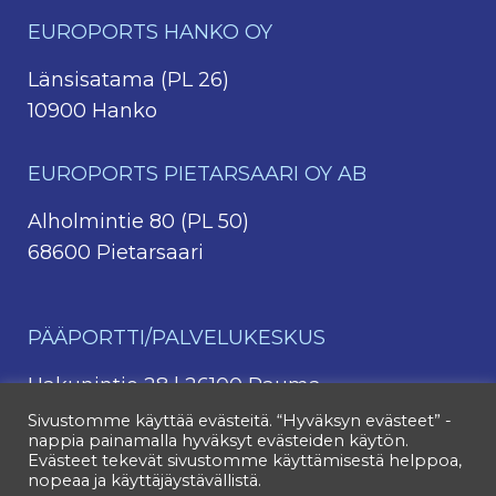
EUROPORTS HANKO OY
Länsisatama (PL 26)
10900 Hanko
EUROPORTS PIETARSAARI OY AB
Alholmintie 80 (PL 50)
68600 Pietarsaari
PÄÄPORTTI/PALVELUKESKUS
Hakunintie 28 | 26100 Rauma
044 4213 331
Sivustomme käyttää evästeitä. “Hyväksyn evästeet” -
nappia painamalla hyväksyt evästeiden käytön.
044 4213 382
(kontit)
Evästeet tekevät sivustomme käyttämisestä helppoa,
nopeaa ja käyttäjäystävällistä.