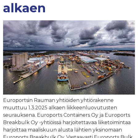
alkaen
Europortsin Rauman yhtiöiden yhtiörakenne
muuttuu 1.3.2025 alkaen liikkeenluovutusten
seurauksena. Euroports Containers Oy ja Euroports
Breakbulk Oy -yhtiöissä harjoitettavaa liiketoimintaa
harjoittaa maaliskuun alusta lähtien yksinomaan
Euroports Breakbulk Oy. Vastaavasti Euroports Bulk