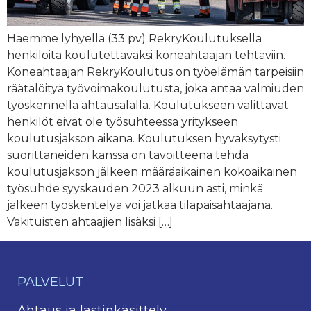
Haemme lyhyellä (33 pv) RekryKoulutuksella
henkilöitä koulutettavaksi koneahtaajan tehtäviin.
Koneahtaajan RekryKoulutus on työelämän tarpeisiin
räätälöityä työvoimakoulutusta, joka antaa valmiuden
työskennellä ahtausalalla. Koulutukseen valittavat
henkilöt eivät ole työsuhteessa yritykseen
koulutusjakson aikana. Koulutuksen hyväksytysti
suorittaneiden kanssa on tavoitteena tehdä
koulutusjakson jälkeen määräaikainen kokoaikainen
työsuhde syyskauden 2023 alkuun asti, minkä
jälkeen työskentelyä voi jatkaa tilapäisahtaajana.
Vakituisten ahtaajien lisäksi […]
PALVELUT
Ahtaus ja lastinkäsittely