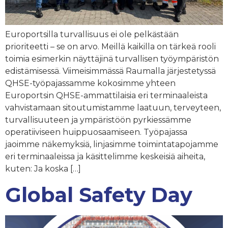
Europortsilla turvallisuus ei ole pelkästään
prioriteetti – se on arvo. Meillä kaikilla on tärkeä rooli
toimia esimerkin näyttäjinä turvallisen työympäristön
edistämisessä. Viimeisimmässä Raumalla järjestetyssä
QHSE-työpajassamme kokosimme yhteen
Europortsin QHSE-ammattilaisia eri terminaaleista
vahvistamaan sitoutumistamme laatuun, terveyteen,
turvallisuuteen ja ympäristöön pyrkiessämme
operatiiviseen huippuosaamiseen. Työpajassa
jaoimme näkemyksiä, linjasimme toimintatapojamme
eri terminaaleissa ja käsittelimme keskeisiä aiheita,
kuten: Ja koska […]
Global Safety Day